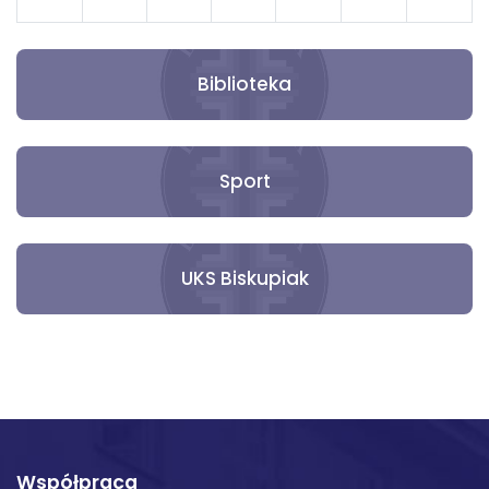
31
1
2
3
4
5
6
Biblioteka
Sport
UKS Biskupiak
Współpraca