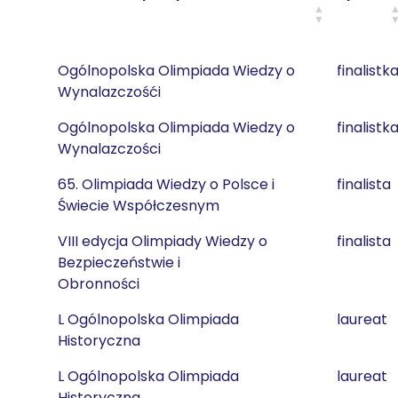
Ogólnopolska Olimpiada Wiedzy o
finalistk
Wynalazczośći
Ogólnopolska Olimpiada Wiedzy o
finalistk
Wynalazczości
65. Olimpiada Wiedzy o Polsce i
finalista
Świecie Współczesnym
VIII edycja Olimpiady Wiedzy o
finalista
Bezpieczeństwie i
Obronności
L Ogólnopolska Olimpiada
laureat
Historyczna
L Ogólnopolska Olimpiada
laureat
Historyczna