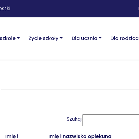
ostki
szkole
Życie szkoły
Dla ucznia
Dla rodzica
Szukaj:
Imię i
Imię i nazwisko opiekuna