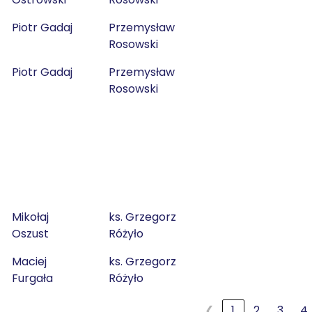
Piotr Gadaj
Przemysław
Rosowski
Piotr Gadaj
Przemysław
Rosowski
Mikołaj
ks. Grzegorz
Oszust
Różyło
Maciej
ks. Grzegorz
Furgała
Różyło
❮
1
2
3
4