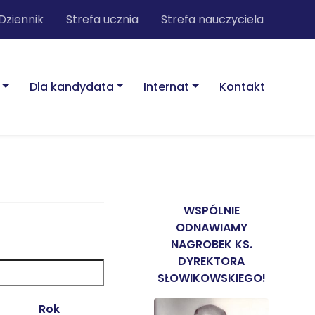
Dziennik
Strefa ucznia
Strefa nauczyciela
Dla kandydata
Internat
Kontakt
WSPÓLNIE
ODNAWIAMY
NAGROBEK KS.
DYREKTORA
SŁOWIKOWSKIEGO!
Rok