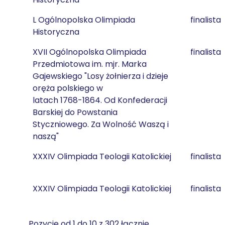
L Ogólnopolska Olimpiada
finalista
Historyczna
XVII Ogólnopolska Olimpiada
finalista
Przedmiotowa im. mjr. Marka
Gajewskiego "Losy żołnierza i dzieje
oręża polskiego w
latach 1768-1864. Od Konfederacji
Barskiej do Powstania
Styczniowego. Za Wolność Waszą i
naszą"
XXXIV Olimpiada Teologii Katolickiej
finalista
XXXIV Olimpiada Teologii Katolickiej
finalista
Pozycje od 1 do 10 z 302 łącznie