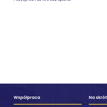
Współpraca
Na skró