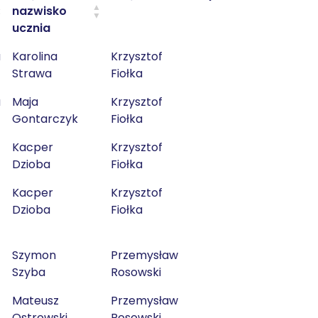
nazwisko
ucznia
a
Karolina
Krzysztof
Strawa
Fiołka
a
Maja
Krzysztof
Gontarczyk
Fiołka
Kacper
Krzysztof
Dzioba
Fiołka
Kacper
Krzysztof
Dzioba
Fiołka
Szymon
Przemysław
Szyba
Rosowski
Mateusz
Przemysław
Ostrowski
Rosowski