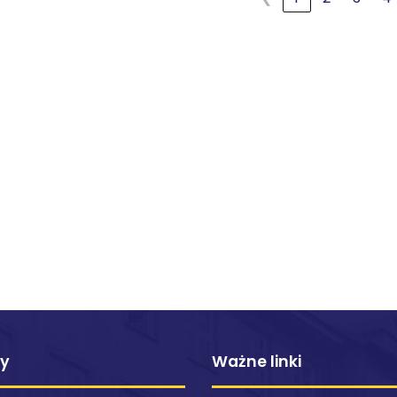
ty
Ważne linki