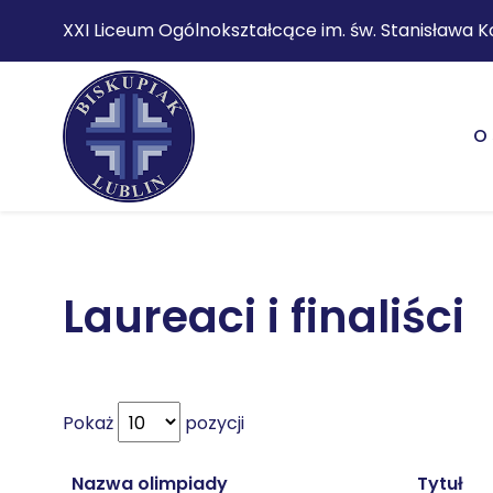
XXI Liceum Ogólnokształcące im. św. Stanisława K
O 
Laureaci i finaliści
Pokaż
pozycji
Nazwa olimpiady
Tytuł