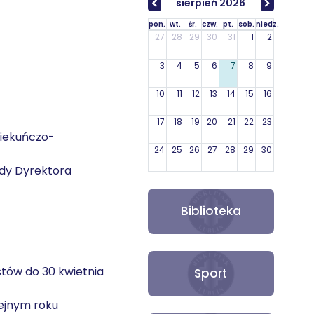
sierpień 2026
pon.
wt.
śr.
czw.
pt.
sob.
niedz.
27
28
29
30
31
1
2
3
4
5
6
7
8
9
10
11
12
13
14
15
16
17
18
19
20
21
22
23
piekuńczo-
24
25
26
27
28
29
30
ody Dyrektora
31
1
2
3
4
5
6
Biblioteka
stów do 30 kwietnia
Sport
ejnym roku