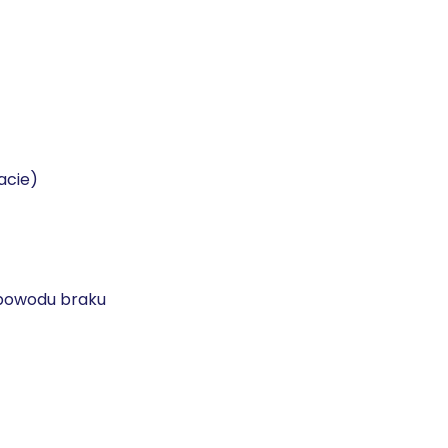
acie)
 powodu braku