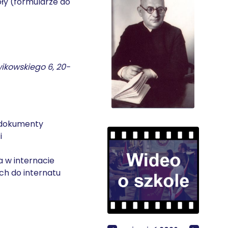
oły (formularze do
owikowskiego 6, 20-
e dokumenty
i
a w internacie
ch do internatu