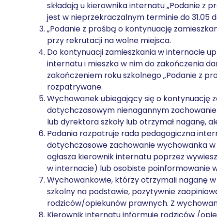
składają u kierownika internatu „Podanie z p
jest w nieprzekraczalnym terminie do 31.05 
„Podanie z prośbą o kontynuację zamieszkani
przy rekrutacji na wolne miejsca.
Do kontynuacji zamieszkania w internacie up
internatu i mieszka w nim do zakończenia d
zakończeniem roku szkolnego „Podanie z proś
rozpatrywane.
Wychowanek ubiegający się o kontynuację za
dotychczasowym nienagannym zachowaniem (
lub dyrektora szkoły lub otrzymał naganę, al
Podania rozpatruje rada pedagogiczna inter
dotychczasowe zachowanie wychowanka w okr
ogłasza kierownik internatu poprzez wywiesz
w internacie) lub osobiste poinformowanie
Wychowankowie, którzy otrzymali naganę w
szkolny na podstawie, pozytywnie zaopiniow
rodziców/opiekunów prawnych. Z wychowank
Kierownik internatu informuje rodziców /op