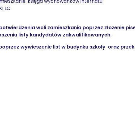
zamieszkanie; księga wychowanków internatu
XI LO
potwierdzenia woli zamieszkania poprzez złożenie pi
oszeniu listy kandydatów zakwalifikowanych.
ę poprzez wywieszenie list w budynku szkoły oraz prze