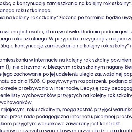
rośbą o kontynuację zamieszkania na kolejny rok szkolny”
danego roku szkolnego.
a na kolejny rok szkolny” złożone po terminie będzie uw
rawiona jest osoba, która w chwili składania podania je
anego roku szkolnego. W przypadku rezygnacji z miejsca 
bą o kontynuację zamieszkania na kolejny rok szkolny” n
mieszkania w internacie na kolejny rok szkolny powinien
tj. nie otrzymał w bieżącym roku szkolnym nagany kier
e jego zachowanie po jej udzieleniu uległo zauważalnej po
natu do dnia 15.06. O pozytywnym rozpatrzeniu podania 
esie przebywania w internacie. Decyzję rady pedagogi
enie listy wychowanków przyjętych na kolejny rok szkolny
 wychowanków.
 mijającym roku szkolnym, mogą zostać przyjęci warunk
anej przez radę pedagogiczną internatu, pisemnej prośb
iem przyjętym warunkowo zawierany jest kontrakt.
iekunów prawnych o warunkowym przyjęciu dziecka do int