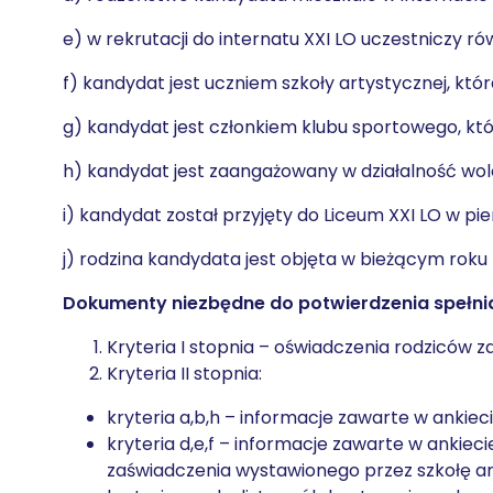
e) w rekrutacji do internatu XXI LO uczestniczy 
f) kandydat jest uczniem szkoły artystycznej, która
g) kandydat jest członkiem klubu sportowego, któr
h) kandydat jest zaangażowany w działalność wolo
i) kandydat został przyjęty do Liceum XXI LO w pi
j) rodzina kandydata jest objęta w bieżącym r
Dokumenty niezbędne do potwierdzenia spełnia
Kryteria I stopnia – oświadczenia rodziców z
Kryteria II stopnia:
kryteria a,b,h – informacje zawarte w ankieci
kryteria d,e,f – informacje zawarte w anki
zaświadczenia wystawionego przez szkołę arty