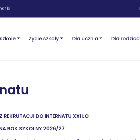
ostki
szkole
Życie szkoły
Dla ucznia
Dla rodzica
rnatu
Z REKRUTACJI DO INTERNATU XXI LO
NA ROK SZKOLNY 2026/27