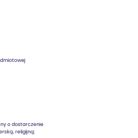
zedmiotowej
ony o dostarczenie
ską, religijną;