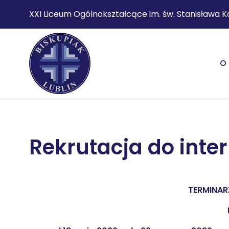
XXI Liceum Ogólnokształcące im. św. Stanisława K
O 
Rekrutacja do inte
TERMINAR