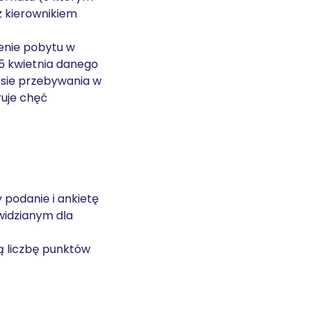
 kierownikiem
żenie pobytu w
15 kwietnia danego
sie przebywania w
ruje chęć
 podanie i ankietę
widzianym dla
ą liczbę punktów