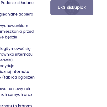
. Podanie składane
UKS Biskupiak
zględniane dopiero
st wychowankiem
zamieszkania przed
ie będzie
 legitymować się
ownika internatu
prawie).
decyduje
cznej internatu
 (tablica ogłoszeń
owo na nowy rok
y ich samych oraz
ernatu (o którym