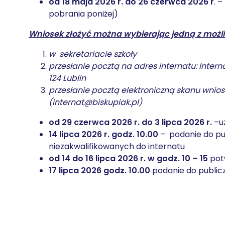
od 18 maja 2026 r. do 26 czerwca 2026 r
. 
pobrania poniżej)
Wniosek złożyć można wybierając jedną z możli
w sekretariacie szkoły
przesłanie pocztą na adres internatu: Internat
124 Lublin
przesłanie pocztą elektroniczną skanu wnios
(internat@biskupiak.pl)
od 29 czerwca 2026 r. do 3 lipca 2026 r.
–uz
14 lipca 2026 r. godz. 10.00
– podanie do pub
niezakwalifikowanych do internatu
od 14 do 16 lipca 2026 r. w godz. 10 – 15
pot
17 lipca 2026 godz. 10.00
podanie do publicz