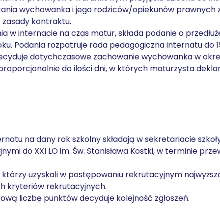
kania wychowanka i jego rodziców/opiekunów prawnych z
zasady kontraktu.
ia w internacie na czas matur, składa podanie o przedłu
oku. Podania rozpatruje rada pedagogiczna internatu do 
decyduje dotychczasowe zachowanie wychowanka w okre
 proporcjonalnie do ilości dni, w których maturzysta dekla
natu na dany rok szkolny składają w sekretariacie szkoły
ymi do XXI LO im. Św. Stanisława Kostki, w terminie prze
 którzy uzyskali w postępowaniu rekrutacyjnym najwyższ
 kryteriów rekrutacyjnych.
ową liczbę punktów decyduje kolejność zgłoszeń.