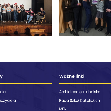
ty
Ważne linki
znia
Archidiecezja Lubelska
uczyciela
Rada Szkół Katolickich
MEN