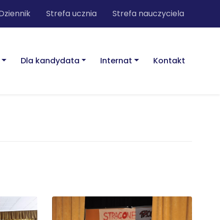
Dziennik
Strefa ucznia
Strefa nauczyciela
Dla kandydata
Internat
Kontakt