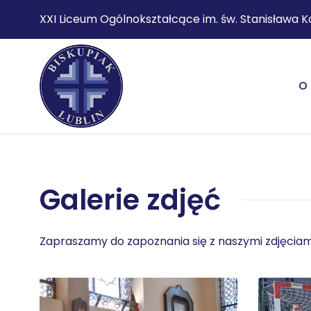
XXI Liceum Ogólnokształcące im. św. Stanisława K
O 
Galerie zdjęć
Zapraszamy do zapoznania się z naszymi zdjęciam