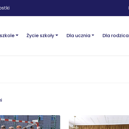
ostki
szkole
Życie szkoły
Dla ucznia
Dla rodzica
i