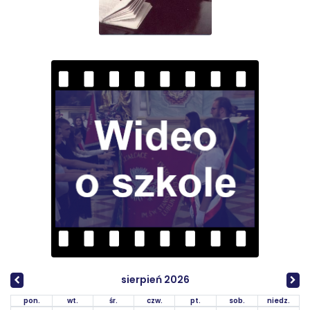
sierpień 2026
pon.
wt.
śr.
czw.
pt.
sob.
niedz.