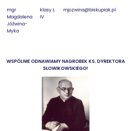
mgr
klasy I,
mjozwina@biskupiak.pl
2
Magdalena
IV
Jóźwina-
Myka
WSPÓLNIE ODNAWIAMY NAGROBEK KS. DYREKTORA
SŁOWIKOWSKIEGO!