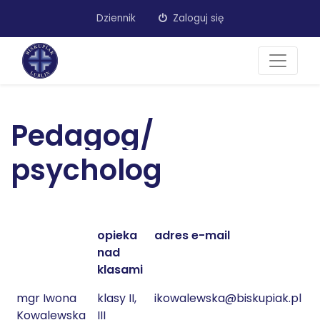
Dziennik
Zaloguj się
Pedagog/
psycholog
opieka
adres e-mail
g
nad
klasami
mgr Iwona
klasy II,
ikowalewska@biskupiak.pl
3
Kowalewska
III