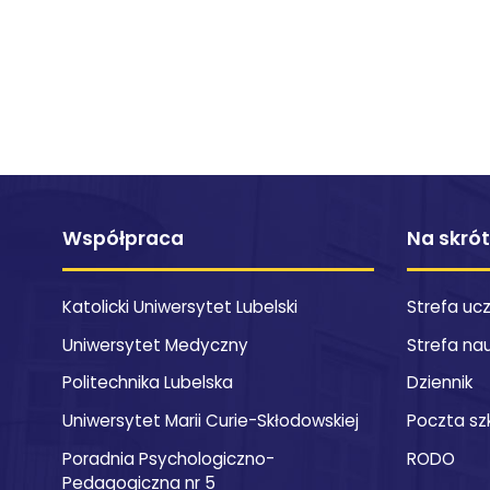
Współpraca
Na skró
Katolicki Uniwersytet Lubelski
Strefa uc
Uniwersytet Medyczny
Strefa na
Politechnika Lubelska
Dziennik
Uniwersytet Marii Curie-Skłodowskiej
Poczta sz
Poradnia Psychologiczno-
RODO
Pedagogiczna nr 5