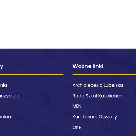
ty
Ważne linki
znia
Archidiecezja Lubelska
uczyciela
Rada Szkół Katolickich
MEN
kolna
Kuratorium Oświaty
OKE