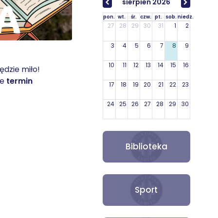
sierpień 2026
pon.
wt.
śr.
czw.
pt.
sob.
niedz.
27
28
29
30
31
1
2
3
4
5
6
7
8
9
10
11
12
13
14
15
16
ędzie miło!
że
termin
17
18
19
20
21
22
23
24
25
26
27
28
29
30
31
1
2
3
4
5
6
Biblioteka
Sport