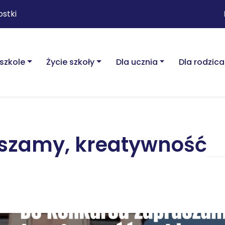
ostki
szkole
Życie szkoły
Dla ucznia
Dla rodzica
szamy, kreatywność