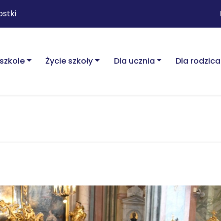
ostki
szkole
Życie szkoły
Dla ucznia
Dla rodzica