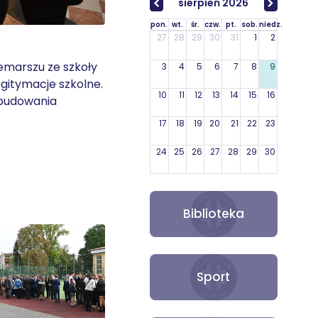
sierpień 2026
pon.
wt.
śr.
czw.
pt.
sob.
niedz.
27
28
29
30
31
1
2
emarszu ze szkoły
3
4
5
6
7
8
9
legitymacje szkolne.
10
11
12
13
14
15
16
 budowania
17
18
19
20
21
22
23
24
25
26
27
28
29
30
31
1
2
3
4
5
6
Biblioteka
Sport