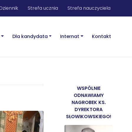
Dziennik
Strefa ucznia
Strefa nauczyciela
Dla kandydata
Internat
Kontakt
WSPÓLNIE
ODNAWIAMY
NAGROBEK KS.
DYREKTORA
SŁOWIKOWSKIEGO!