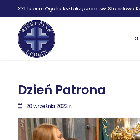
XXI Liceum Ogólnokształcące im. św. Stanisława K
O 
Dzień Patrona
20 września 2022 r.