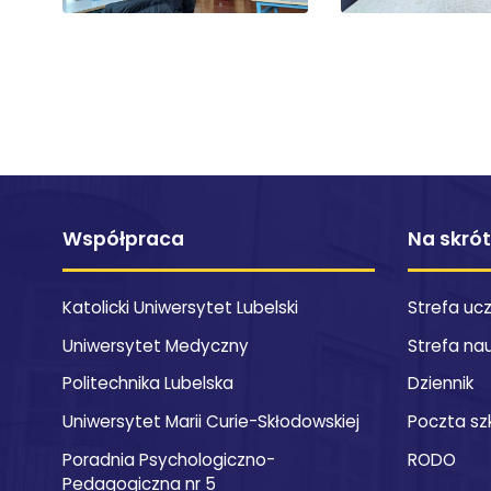
Współpraca
Na skró
Katolicki Uniwersytet Lubelski
Strefa uc
Uniwersytet Medyczny
Strefa na
Politechnika Lubelska
Dziennik
Uniwersytet Marii Curie-Skłodowskiej
Poczta sz
Poradnia Psychologiczno-
RODO
Pedagogiczna nr 5