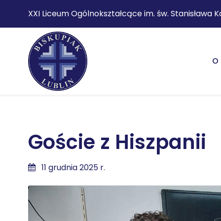
XXI Liceum Ogólnokształcące im. św. Stanisława K
O 
Goście z Hiszpanii
11 grudnia 2025 r.