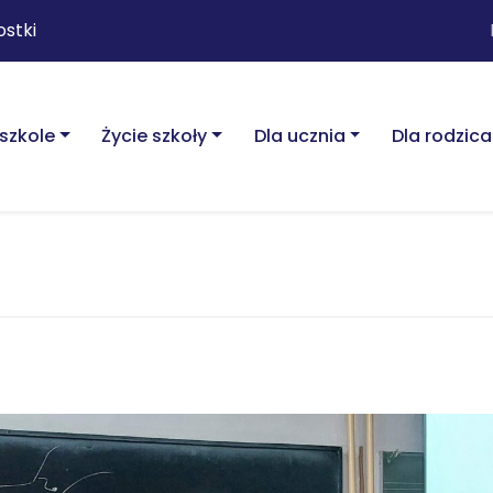
ostki
szkole
Życie szkoły
Dla ucznia
Dla rodzica