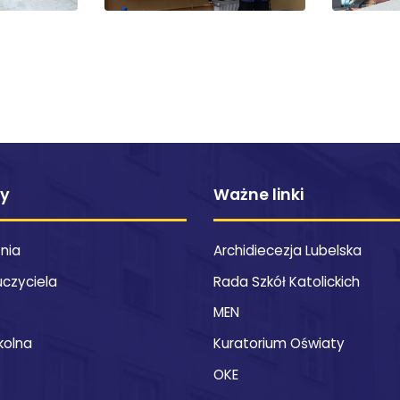
ty
Ważne linki
znia
Archidiecezja Lubelska
uczyciela
Rada Szkół Katolickich
MEN
kolna
Kuratorium Oświaty
OKE