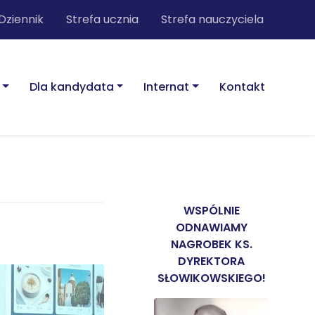
Dziennik
Strefa ucznia
Strefa nauczyciela
Dla kandydata
Internat
Kontakt
WSPÓLNIE
ODNAWIAMY
NAGROBEK KS.
DYREKTORA
SŁOWIKOWSKIEGO!