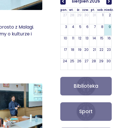
sierpień 2026
pon.
wt.
śr.
czw.
pt.
sob.
niedz.
27
28
29
30
31
1
2
rosto z Malagi.
3
4
5
6
7
8
9
my o kulturze i
10
11
12
13
14
15
16
17
18
19
20
21
22
23
24
25
26
27
28
29
30
31
1
2
3
4
5
6
Biblioteka
Sport