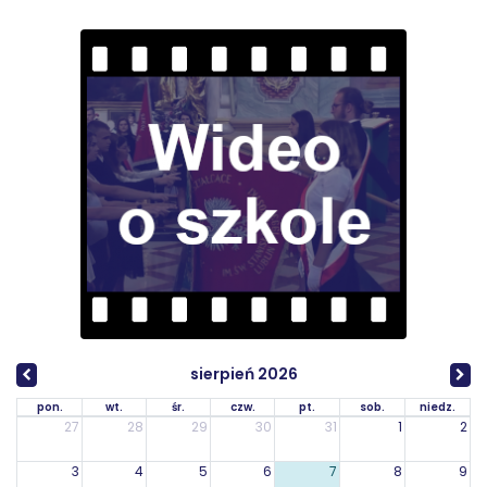
sierpień 2026
pon.
wt.
śr.
czw.
pt.
sob.
niedz.
27
28
29
30
31
1
2
3
4
5
6
7
8
9