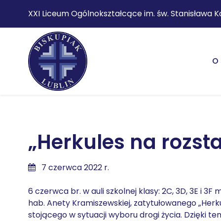
XXI Liceum Ogólnokształcące im. św. Stanisława K
O 
„Herkules na rozst
7 czerwca 2022 r.
6 czerwca br. w auli szkolnej klasy: 2C, 3D, 3E i 3
hab. Anety Kramiszewskiej, zatytułowanego „Herku
stojącego w sytuacji wyboru drogi życia. Dzięki t