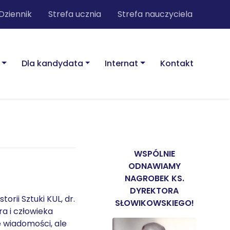
Dziennik
Strefa ucznia
Strefa nauczyciela
Dla kandydata
Internat
Kontakt
WSPÓLNIE
ODNAWIAMY
NAGROBEK KS.
DYREKTORA
orii Sztuki KUL, dr.
SŁOWIKOWSKIEGO!
a i człowieka
e wiadomości, ale