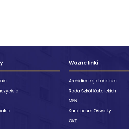
ty
Ważne linki
znia
Archidiecezja Lubelska
uczyciela
Rada Szkół Katolickich
MEN
kolna
Kuratorium Oświaty
OKE