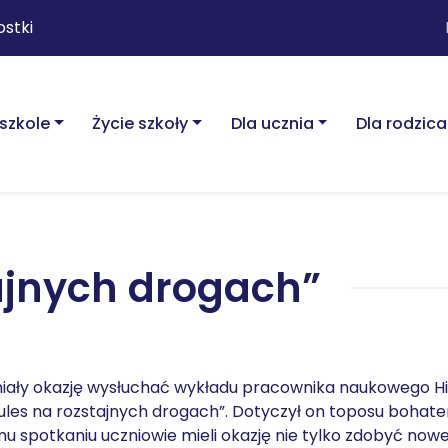
ostki
szkole
Życie szkoły
Dla ucznia
Dla rodzica
ajnych drogach”
F miały okazję wysłuchać wykładu pracownika naukowego Hist
les na rozstajnych drogach”. Dotyczył on toposu bohater
emu spotkaniu uczniowie mieli okazję nie tylko zdobyć now