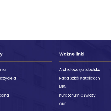
ty
Ważne linki
znia
Archidiecezja Lubelska
uczyciela
Rada Szkół Katolickich
MEN
kolna
Kuratorium Oświaty
OKE