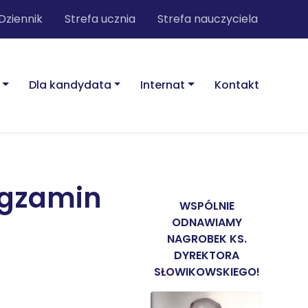
Dziennik
Strefa ucznia
Strefa nauczyciela
Dla kandydata
Internat
Kontakt
egzamin
WSPÓLNIE
ODNAWIAMY
NAGROBEK KS.
DYREKTORA
SŁOWIKOWSKIEGO!