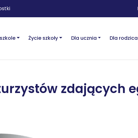
ostki
szkole
Życie szkoły
Dla ucznia
Dla rodzica
turzystów zdających 