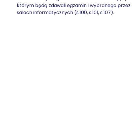
którym będą zdawali egzamin i wybranego przez
salach informatycznych (s.100, s.101, s.107).