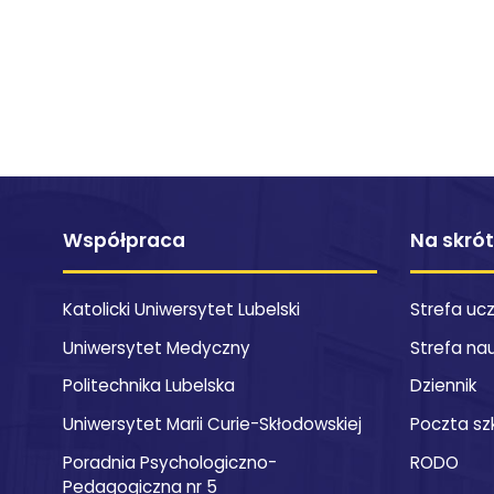
Współpraca
Na skró
Katolicki Uniwersytet Lubelski
Strefa uc
Uniwersytet Medyczny
Strefa na
Politechnika Lubelska
Dziennik
Uniwersytet Marii Curie-Skłodowskiej
Poczta sz
Poradnia Psychologiczno-
RODO
Pedagogiczna nr 5