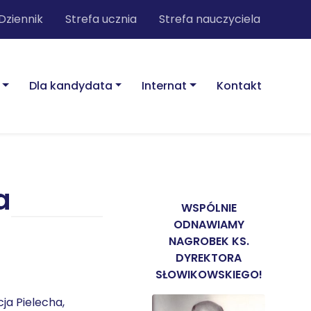
Dziennik
Strefa ucznia
Strefa nauczyciela
Dla kandydata
Internat
Kontakt
a
WSPÓLNIE
ODNAWIAMY
NAGROBEK KS.
DYREKTORA
SŁOWIKOWSKIEGO!
ja Pielecha,