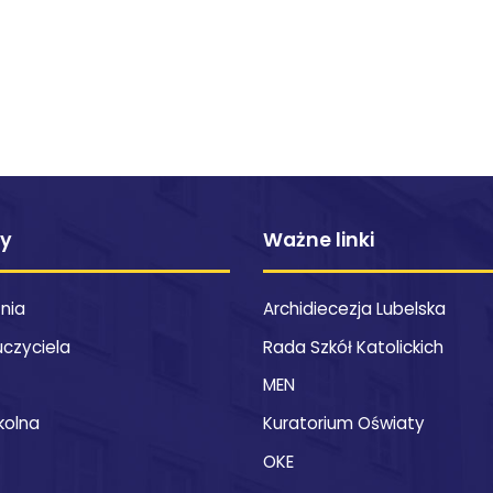
ty
Ważne linki
znia
Archidiecezja Lubelska
uczyciela
Rada Szkół Katolickich
MEN
kolna
Kuratorium Oświaty
OKE