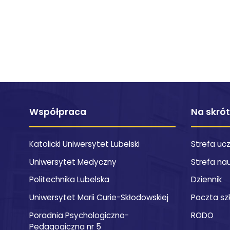
Współpraca
Na skró
Katolicki Uniwersytet Lubelski
Strefa uc
Uniwersytet Medyczny
Strefa na
Politechnika Lubelska
Dziennik
Uniwersytet Marii Curie-Skłodowskiej
Poczta sz
Poradnia Psychologiczno-
RODO
Pedagogiczna nr 5