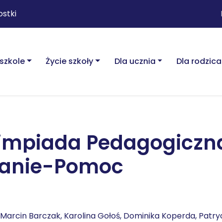
ostki
szkole
Życie szkoły
Dla ucznia
Dla rodzica
limpiada Pedagogiczn
anie-Pomoc
Marcin Barczak, Karolina Gołoś, Dominika Koperda, Patryc