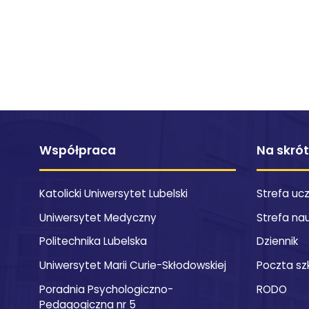
Współpraca
Na skró
Katolicki Uniwersytet Lubelski
Strefa uc
Uniwersytet Medyczny
Strefa na
Politechnika Lubelska
Dziennik
Uniwersytet Marii Curie-Skłodowskiej
Poczta sz
Poradnia Psychologiczno-
RODO
Pedagogiczna nr 5