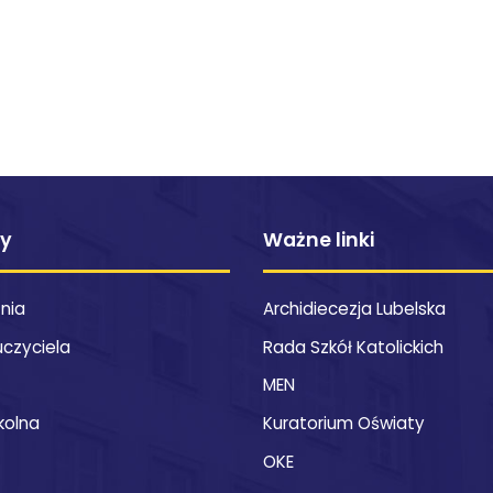
ty
Ważne linki
znia
Archidiecezja Lubelska
uczyciela
Rada Szkół Katolickich
MEN
kolna
Kuratorium Oświaty
OKE