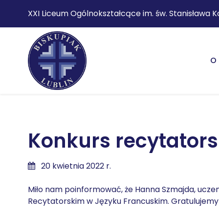
XXI Liceum Ogólnokształcące im. św. Stanisława K
O 
Konkurs recytators
20 kwietnia 2022 r.
Miło nam poinformować, że Hanna Szmajda, uczen
Recytatorskim w Języku Francuskim. Gratulujemy