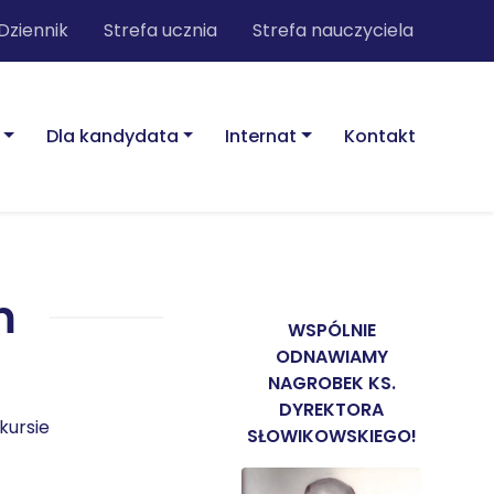
Dziennik
Strefa ucznia
Strefa nauczyciela
Dla kandydata
Internat
Kontakt
m
WSPÓLNIE
ODNAWIAMY
NAGROBEK KS.
DYREKTORA
kursie
SŁOWIKOWSKIEGO!