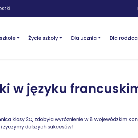
ostki
szkole
Życie szkoły
Dla ucznia
Dla rodzica
ki w języku francuski
nica klasy 2C, zdobyła wyróżnienie w 8 Wojewódzkim Kon
 i życzymy dalszych sukcesów!