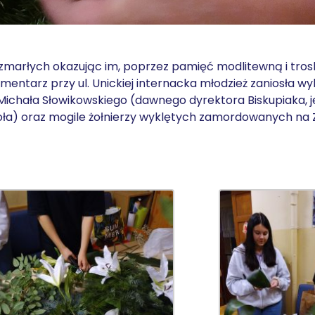
marłych okazując im, poprzez pamięć modlitewną i trosk
 cmentarz przy ul. Unickiej internacka młodzież zaniosła 
. Michała Słowikowskiego (dawnego dyrektora Biskupiaka, 
szkoła) oraz mogile żołnierzy wyklętych zamordowanych n