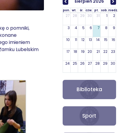
sierpień 2026
pon.
wt.
śr.
czw.
pt.
sob.
niedz.
27
28
29
30
31
1
2
ę o pomniki,
3
4
5
6
7
8
9
wykonane
10
11
12
13
14
15
16
jego imieniem
a Zamku Lubelskim
17
18
19
20
21
22
23
24
25
26
27
28
29
30
31
1
2
3
4
5
6
Biblioteka
Sport