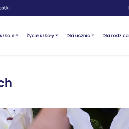
ostki
szkole
Życie szkoły
Dla ucznia
Dla rodzica
ch