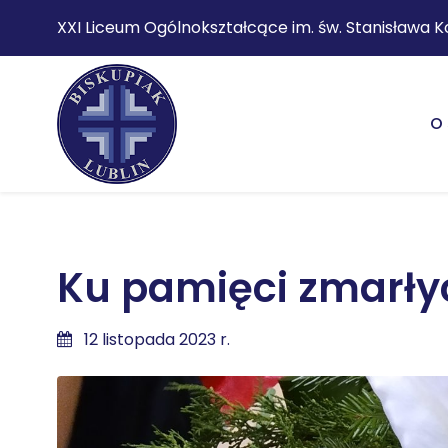
XXI Liceum Ogólnokształcące im. św. Stanisława K
O 
Ku pamięci zmarły
12 listopada 2023 r.