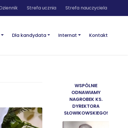
Dziennik
Strefa ucznia
Strefa nauczyciela
Dla kandydata
Internat
Kontakt
WSPÓLNIE
ODNAWIAMY
NAGROBEK KS.
DYREKTORA
SŁOWIKOWSKIEGO!