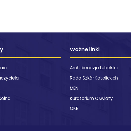
ty
Ważne linki
znia
Archidiecezja Lubelska
uczyciela
Rada Szkół Katolickich
MEN
kolna
Kuratorium Oświaty
OKE