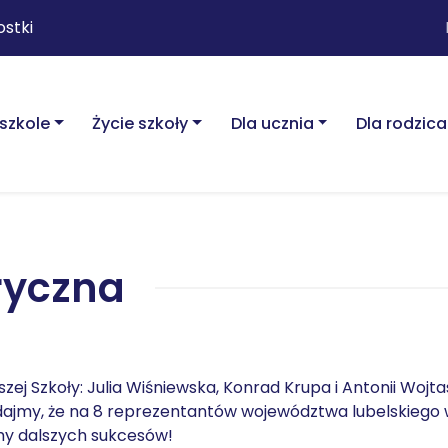
ostki
szkole
Życie szkoły
Dla ucznia
Dla rodzica
oryczna
zej Szkoły: Julia Wiśniewska, Konrad Krupa i Antonii Wojt
Dodajmy, że na 8 reprezentantów województwa lubelskieg
ymy dalszych sukcesów!