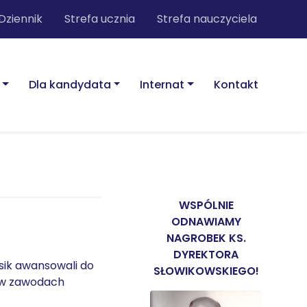
Dziennik
Strefa ucznia
Strefa nauczyciela
Dla kandydata
Internat
Kontakt
WSPÓLNIE
ODNAWIAMY
NAGROBEK KS.
DYREKTORA
asik awansowali do
SŁOWIKOWSKIEGO!
o w zawodach