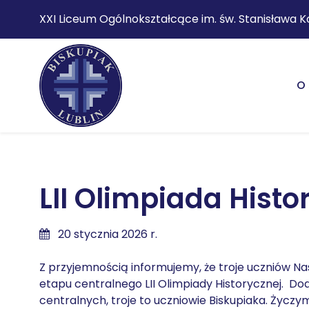
XXI Liceum Ogólnokształcące im. św. Stanisława K
O 
LII Olimpiada Hist
20 stycznia 2026 r.
Z przyjemnością informujemy, że troje uczniów Nas
etapu centralnego LII Olimpiady Historycznej. 
centralnych, troje to uczniowie Biskupiaka. Życz