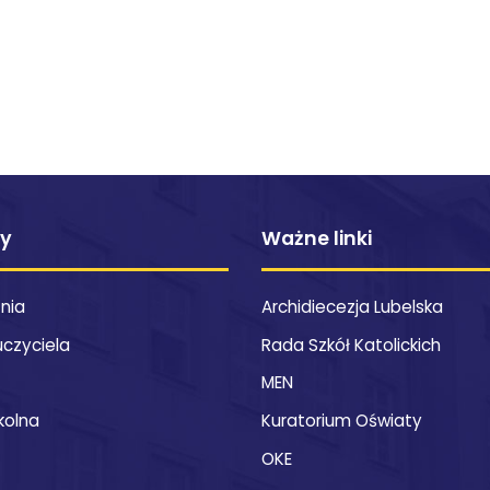
ty
Ważne linki
znia
Archidiecezja Lubelska
uczyciela
Rada Szkół Katolickich
MEN
kolna
Kuratorium Oświaty
OKE