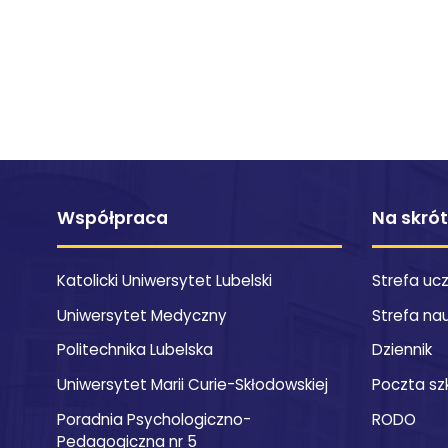
Współpraca
Na skró
Katolicki Uniwersytet Lubelski
Strefa uc
Uniwersytet Medyczny
Strefa na
Politechnika Lubelska
Dziennik
Uniwersytet Marii Curie-Skłodowskiej
Poczta sz
Poradnia Psychologiczno-
RODO
Pedagogiczna nr 5