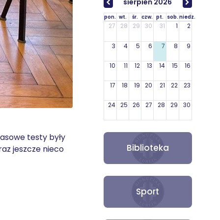
sierpień 2026
pon.
wt.
śr.
czw.
pt.
sob.
niedz.
27
28
29
30
31
1
2
3
4
5
6
7
8
9
10
11
12
13
14
15
16
17
18
19
20
21
22
23
24
25
26
27
28
29
30
31
1
2
3
4
5
6
zasowe testy były
Biblioteka
raz jeszcze nieco
Sport