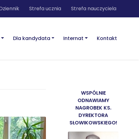
Dziennik
Strefa ucznia
Strefa nauczyciela
Dla kandydata
Internat
Kontakt
WSPÓLNIE
ODNAWIAMY
NAGROBEK KS.
DYREKTORA
SŁOWIKOWSKIEGO!