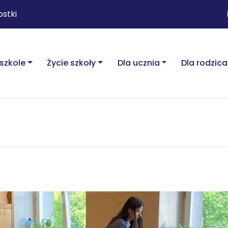
ostki
szkole
Życie szkoły
Dla ucznia
Dla rodzica