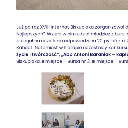
Już po raz XVIII Internat Biskupiaka zorganizował
Najlepszych”. Wzięła w nim udział młodzież z burs: 
polegał na udzieleniu odpowiedzi na 20 pytań z róż
Kahoot. Natomiast w II etapie uczestnicy konkursu 
życie i twórczość”
,
„Abp Antoni Baraniak – kap
Biskupiaka, II miejsce – Bursa nr 3, III miejsce – B