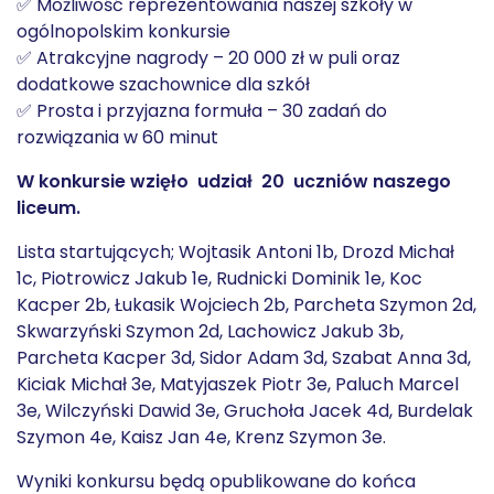
✅ Możliwość reprezentowania naszej szkoły w
ogólnopolskim konkursie
✅ Atrakcyjne nagrody – 20 000 zł w puli oraz
dodatkowe szachownice dla szkół
✅ Prosta i przyjazna formuła – 30 zadań do
rozwiązania w 60 minut
W konkursie wzięło udział 20 uczniów naszego
liceum.
Lista startujących; Wojtasik Antoni 1b, Drozd Michał
1c, Piotrowicz Jakub 1e, Rudnicki Dominik 1e, Koc
Kacper 2b, Łukasik Wojciech 2b, Parcheta Szymon 2d,
Skwarzyński Szymon 2d, Lachowicz Jakub 3b,
Parcheta Kacper 3d, Sidor Adam 3d, Szabat Anna 3d,
Kiciak Michał 3e, Matyjaszek Piotr 3e, Paluch Marcel
3e, Wilczyński Dawid 3e, Gruchoła Jacek 4d, Burdelak
Szymon 4e, Kaisz Jan 4e, Krenz Szymon 3e.
Wyniki konkursu będą opublikowane do końca