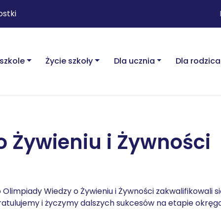
ostki
szkole
Życie szkoły
Dla ucznia
Dla rodzica
 Żywieniu i Żywności
limpiady Wiedzy o Żywieniu i Żywności zakwalifikowali s
 gratulujemy i życzymy dalszych sukcesów na etapie okrę