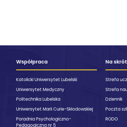
Współpraca
Na skró
Katolicki Uniwersytet Lubelski
Strefa uc
Uniwersytet Medyczny
Strefa na
Politechnika Lubelska
Dziennik
Uniwersytet Marii Curie-Skłodowskiej
Poczta sz
Poradnia Psychologiczno-
RODO
Pedagogiczna nr 5