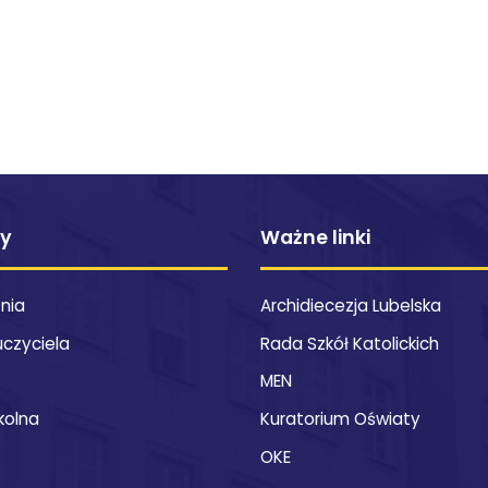
ty
Ważne linki
znia
Archidiecezja Lubelska
uczyciela
Rada Szkół Katolickich
MEN
kolna
Kuratorium Oświaty
OKE