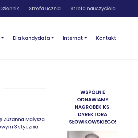
Dziennik
Strefa ucznia
Strefa nauczyciela
Dla kandydata
Internat
Kontakt
WSPÓLNIE
ODNAWIAMY
NAGROBEK KS.
DYREKTORA
ię Zuzanna Małysza
SŁOWIKOWSKIEGO!
gowym 3 stycznia