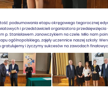
zystość podsumowania etapu okręgowego tegorocznej edyc
iatowych i przedstawicieli organizatora przedsięwzięcia 
em p. Stanisławem Janowczykiem na czele. Miło nam poi
pu ogólnopolskiego, zajęły uczennice naszej szkoły: Wer
ym gratulujemy i życzymy sukcesów na zawodach finałowyc