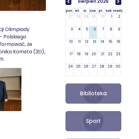
sierpień 2026
pon.
wt.
śr.
czw.
pt.
sob.
niedz.
27
28
29
30
31
1
2
ji Olimpiady
3
4
5
6
7
8
9
– Polskiego
10
11
12
13
14
15
16
nformować, że
onika Komsta (3D),
17
18
19
20
21
22
23
h.
24
25
26
27
28
29
30
31
1
2
3
4
5
6
Biblioteka
Sport