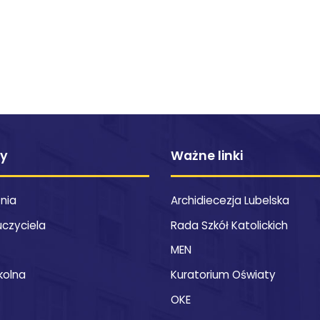
ty
Ważne linki
znia
Archidiecezja Lubelska
uczyciela
Rada Szkół Katolickich
MEN
kolna
Kuratorium Oświaty
OKE