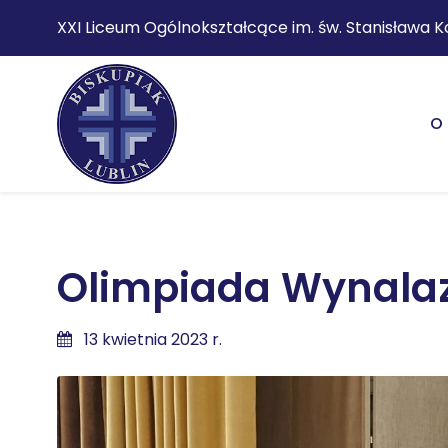
XXI Liceum Ogólnokształcące im. św. Stanisława K
O 
Olimpiada Wynalaz
13 kwietnia 2023 r.