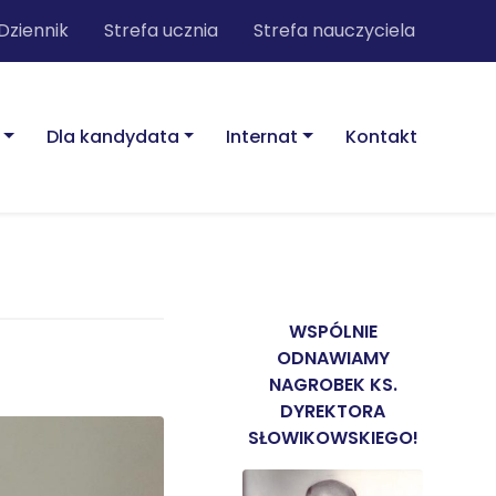
Dziennik
Strefa ucznia
Strefa nauczyciela
Dla kandydata
Internat
Kontakt
WSPÓLNIE
ODNAWIAMY
NAGROBEK KS.
DYREKTORA
SŁOWIKOWSKIEGO!