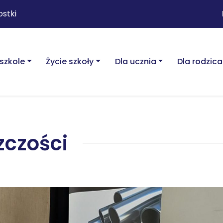
ostki
szkole
Życie szkoły
Dla ucznia
Dla rodzica
czości