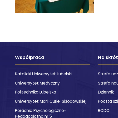
Współpraca
Na skró
Katolicki Uniwersytet Lubelski
Strefa uc
Uniwersytet Medyczny
Strefa na
Politechnika Lubelska
Dziennik
Uniwersytet Marii Curie-Skłodowskiej
Poczta sz
Poradnia Psychologiczno-
RODO
Pedagogiczna nr 5