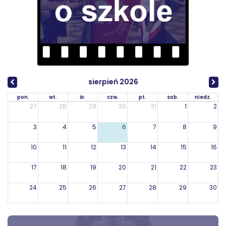
sierpień 2026
pon.
wt.
śr.
czw.
pt.
sob.
niedz.
27
28
29
30
31
1
2
3
4
5
6
7
8
9
10
11
12
13
14
15
16
17
18
19
20
21
22
23
24
25
26
27
28
29
30
31
1
2
3
4
5
6