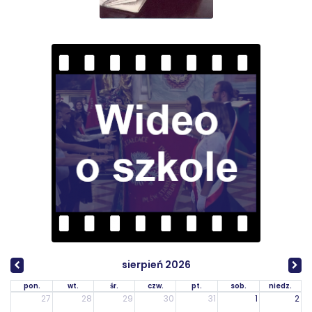
sierpień 2026
pon.
wt.
śr.
czw.
pt.
sob.
niedz.
27
28
29
30
31
1
2