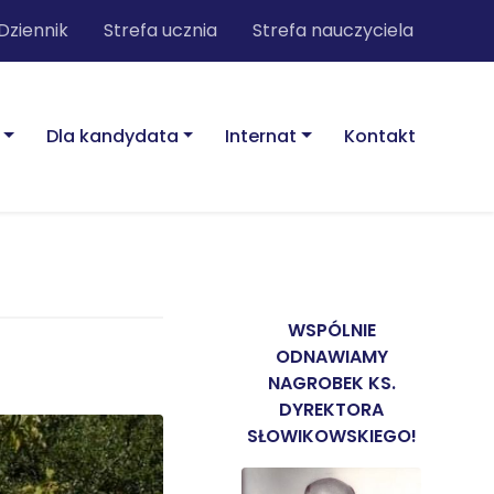
Dziennik
Strefa ucznia
Strefa nauczyciela
Dla kandydata
Internat
Kontakt
WSPÓLNIE
ODNAWIAMY
NAGROBEK KS.
DYREKTORA
SŁOWIKOWSKIEGO!