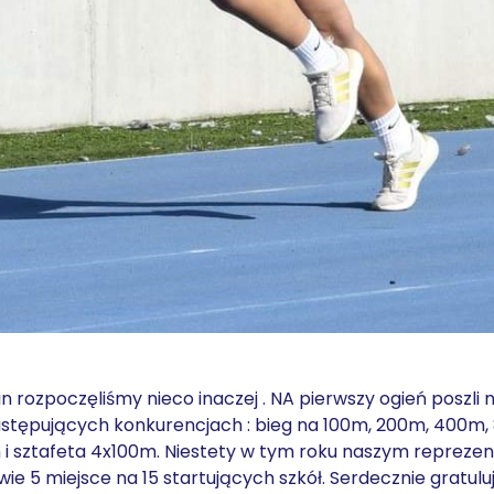
n rozpoczęliśmy nieco inaczej . NA pierwszy ogień poszli n
astępujących konkurencjach : bieg na 100m, 200m, 400m,
m i sztafeta 4x100m. Niestety w tym roku naszym repreze
wie 5 miejsce na 15 startujących szkół. Serdecznie gratu