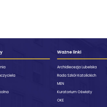
ty
Ważne linki
znia
Archidiecezja Lubelska
uczyciela
Rada Szkół Katolickich
MEN
kolna
Kuratorium Oświaty
OKE