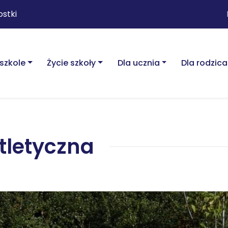
ostki
szkole
Życie szkoły
Dla ucznia
Dla rodzica
tletyczna