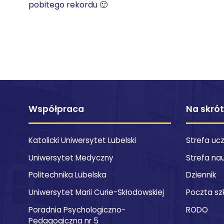
pobitego rekordu 🙂
Współpraca
Na skró
Katolicki Uniwersytet Lubelski
Strefa uc
Uniwersytet Medyczny
Strefa na
Politechnika Lubelska
Dziennik
Uniwersytet Marii Curie-Skłodowskiej
Poczta sz
Poradnia Psychologiczno-
RODO
Pedagogiczna nr 5