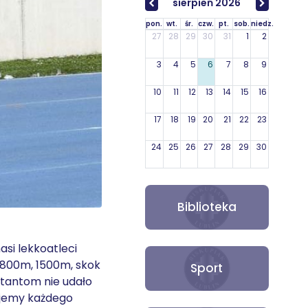
sierpień 2026
pon.
wt.
śr.
czw.
pt.
sob.
niedz.
27
28
29
30
31
1
2
3
4
5
6
7
8
9
10
11
12
13
14
15
16
17
18
19
20
21
22
23
24
25
26
27
28
29
30
31
1
2
3
4
5
6
Biblioteka
asi lekkoatleci
 800m, 1500m, skok
Sport
ntantom nie udało
lujemy każdego