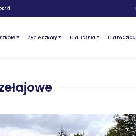
ostki
szkole
Życie szkoły
Dla ucznia
Dla rodzica
rzełajowe