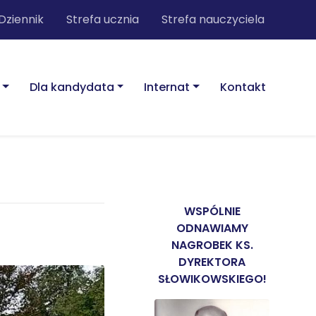
Dziennik
Strefa ucznia
Strefa nauczyciela
Dla kandydata
Internat
Kontakt
WSPÓLNIE
ODNAWIAMY
NAGROBEK KS.
DYREKTORA
SŁOWIKOWSKIEGO!