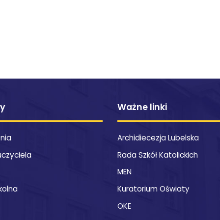
ty
Ważne linki
znia
Archidiecezja Lubelska
uczyciela
Rada Szkół Katolickich
MEN
kolna
Kuratorium Oświaty
OKE