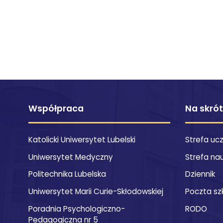
Współpraca
Na skró
Katolicki Uniwersytet Lubelski
Strefa uc
Uniwersytet Medyczny
Strefa na
Politechnika Lubelska
Dziennik
Uniwersytet Marii Curie-Skłodowskiej
Poczta sz
Poradnia Psychologiczno-
RODO
Pedagogiczna nr 5