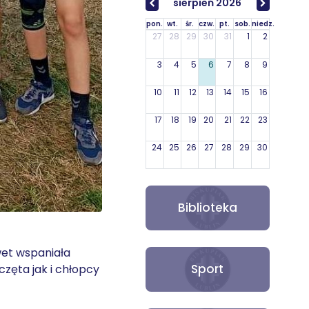
sierpień 2026
pon.
wt.
śr.
czw.
pt.
sob.
niedz.
27
28
29
30
31
1
2
3
4
5
6
7
8
9
10
11
12
13
14
15
16
17
18
19
20
21
22
23
24
25
26
27
28
29
30
31
1
2
3
4
5
6
Biblioteka
wet wspaniała
Sport
zęta jak i chłopcy