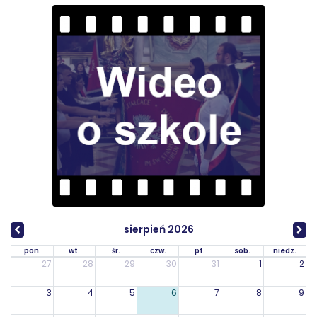
sierpień 2026
pon.
wt.
śr.
czw.
pt.
sob.
niedz.
27
28
29
30
31
1
2
3
4
5
6
7
8
9