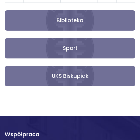
31
1
2
3
4
5
6
Biblioteka
Sport
UKS Biskupiak
Współpraca