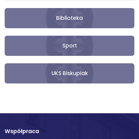
31
1
2
3
4
5
6
Biblioteka
Sport
UKS Biskupiak
Współpraca