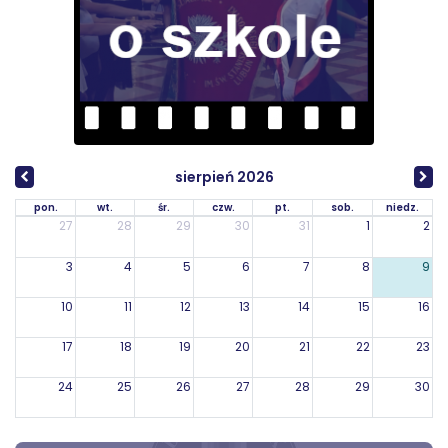
sierpień 2026
pon.
wt.
śr.
czw.
pt.
sob.
niedz.
27
28
29
30
31
1
2
3
4
5
6
7
8
9
10
11
12
13
14
15
16
17
18
19
20
21
22
23
24
25
26
27
28
29
30
31
1
2
3
4
5
6