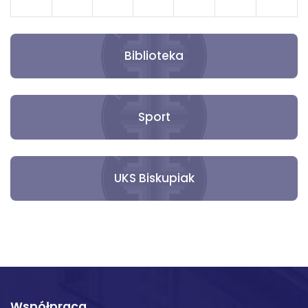
31
1
2
3
4
5
6
Biblioteka
Sport
UKS Biskupiak
Współpraca