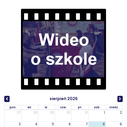
sierpień 2026
pon.
wt.
śr.
czw.
pt.
sob.
niedz.
27
28
29
30
31
1
2
3
4
5
6
7
8
9