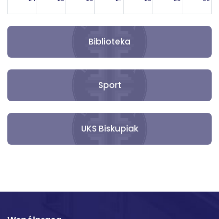
31
1
2
3
4
5
6
Biblioteka
Sport
UKS Biskupiak