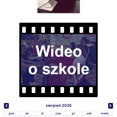
sierpień 2026
pon.
wt.
śr.
czw.
pt.
sob.
niedz.