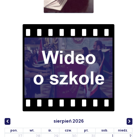
sierpień 2026
pon.
wt.
śr.
czw.
pt.
sob.
niedz.
27
28
29
30
31
1
2