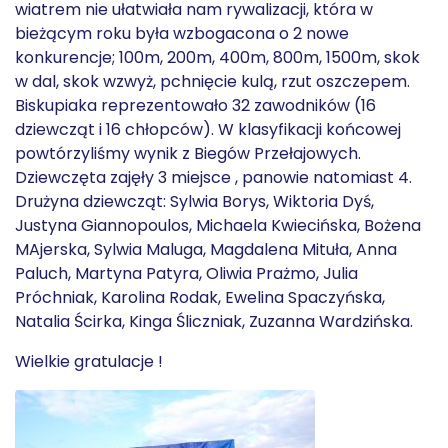
wiatrem nie ułatwiała nam rywalizacji, która w
bieżącym roku była wzbogacona o 2 nowe
konkurencje; 100m, 200m, 400m, 800m, 1500m, skok
w dal, skok wzwyż, pchnięcie kulą, rzut oszczepem.
Biskupiaka reprezentowało 32 zawodników (16
dziewcząt i 16 chłopców). W klasyfikacji końcowej
powtórzyliśmy wynik z Biegów Przełajowych.
Dziewczęta zajęły 3 miejsce , panowie natomiast 4.
Drużyna dziewcząt: Sylwia Borys, Wiktoria Dyś,
Justyna Giannopoulos, Michaela Kwiecińska, Bożena
MAjerska, Sylwia Maluga, Magdalena Mituła, Anna
Paluch, Martyna Patyra, Oliwia Prażmo, Julia
Próchniak, Karolina Rodak, Ewelina Spaczyńska,
Natalia Ścirka, Kinga Śliczniak, Zuzanna Wardzińska.
Wielkie gratulacje !