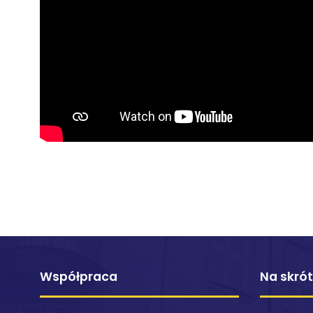
Współpraca
Na skró