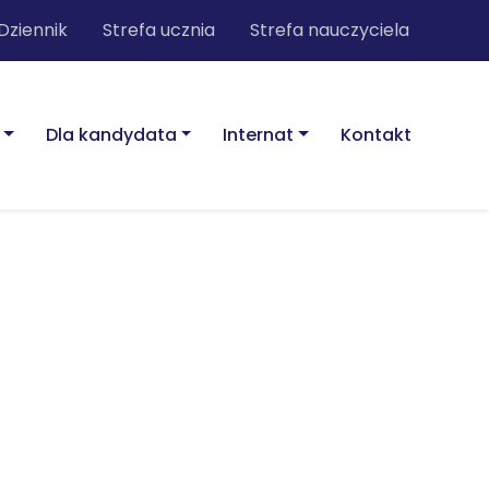
Dziennik
Strefa ucznia
Strefa nauczyciela
Dla kandydata
Internat
Kontakt