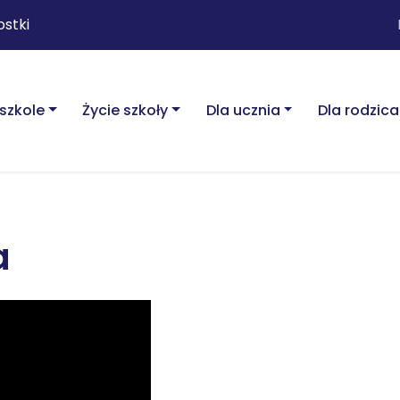
ostki
szkole
Życie szkoły
Dla ucznia
Dla rodzica
a