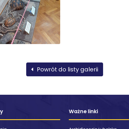
Powrót do listy galerii
ty
Ważne linki