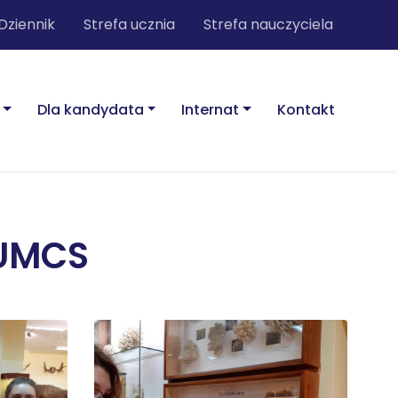
Dziennik
Strefa ucznia
Strefa nauczyciela
Dla kandydata
Internat
Kontakt
 UMCS