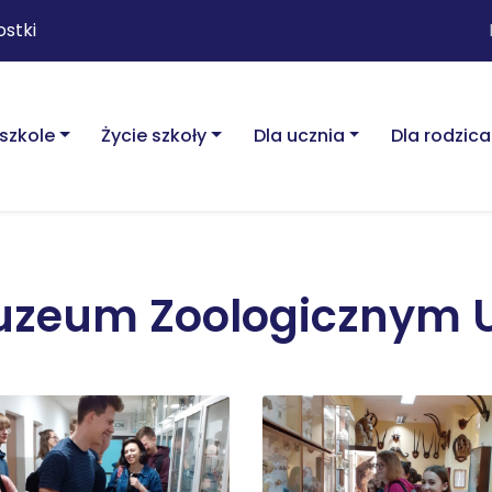
ostki
szkole
Życie szkoły
Dla ucznia
Dla rodzica
 Muzeum Zoologicznym