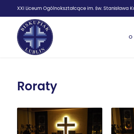
XXI Liceum Ogólnokształcące im. św. Stanisława K
O 
Roraty