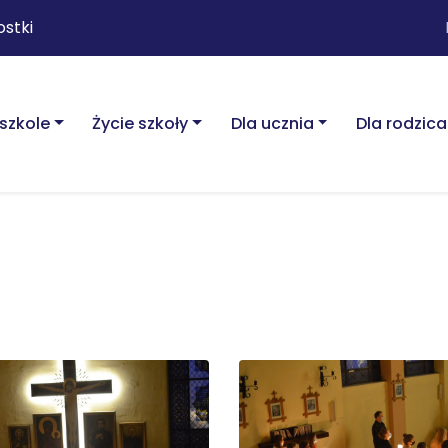
ostki
szkole
Życie szkoły
Dla ucznia
Dla rodzica