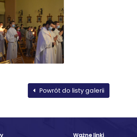
Powrót do listy galerii
ty
Ważne linki