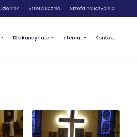
Dziennik
Strefa ucznia
Strefa nauczyciela
Dla kandydata
Internat
Kontakt