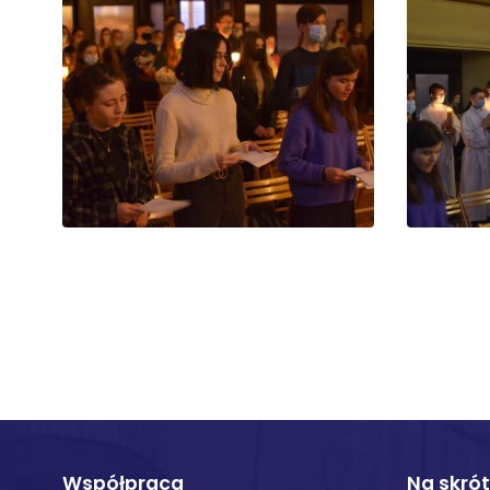
Współpraca
Na skró