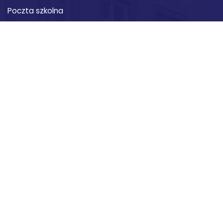
Poczta szkolna
RODO
Ważne linki
Archidiecezja Lubelska
Rada Szkół Katolickich
MEN
Kuratorium Oświaty
OKE
Kontakt