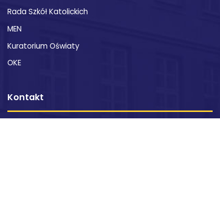
Rada Szkół Katolickich
MEN
Kuratorium Oświaty
OKE
Kontakt
XXI Liceum Ogólnokształcące im. św. Stanisława
Kostki
ul. Ks. Michała Słowikowskiego 6
20-124 Lublin
skr. poczt. 221