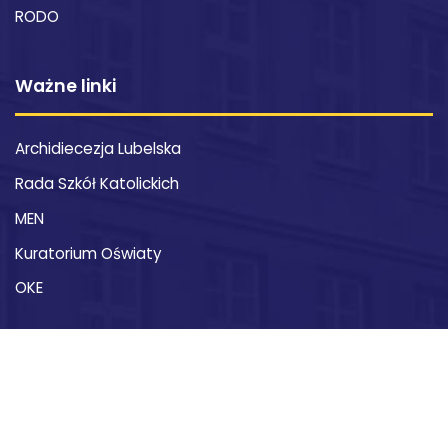
RODO
Ważne linki
Archidiecezja Lubelska
Rada Szkół Katolickich
MEN
Kuratorium Oświaty
OKE
Kontakt
XXI Liceum Ogólnokształcące im. św. Stanisława
Kostki