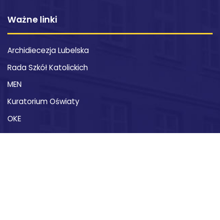
Ważne linki
Archidiecezja Lubelska
Rada Szkół Katolickich
MEN
Kuratorium Oświaty
OKE
Kontakt
XXI Liceum Ogólnokształcące im. św. Stanisława
Kostki
ul. Ks. Michała Słowikowskiego 6