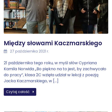
Między słowami Kaczmarskiego
27 października 2021 r.
21 października tego roku, w myśl słów Cypriana
Kamila Norwida „Bo piękno na to jest, by zachwycało
do pracy”, klasa 2C wzięła udział w lekcji z poezją
Jacka Kaczmarskiego, w […]
Czytaj całość