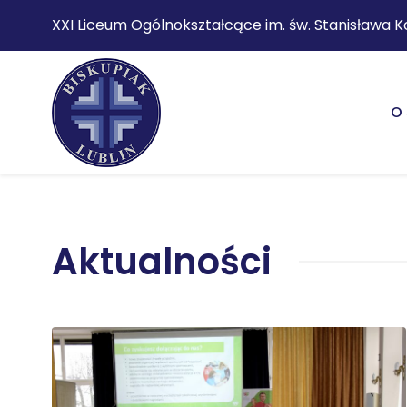
XXI Liceum Ogólnokształcące im. św. Stanisława K
O 
Aktualności