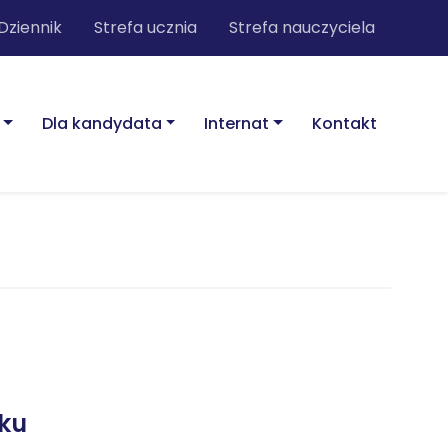
Dziennik
Strefa ucznia
Strefa nauczyciela
Dla kandydata
Internat
Kontakt
aku