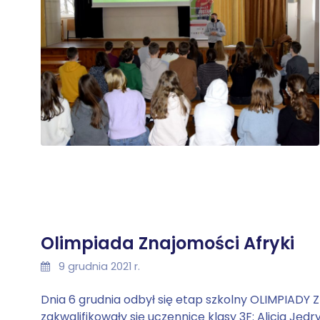
Olimpiada Znajomości Afryki
9 grudnia 2021 r.
Dnia 6 grudnia odbył się etap szkolny OLIMPIAD
zakwalifikowały się uczennice klasy 3F: Alicja Jędr