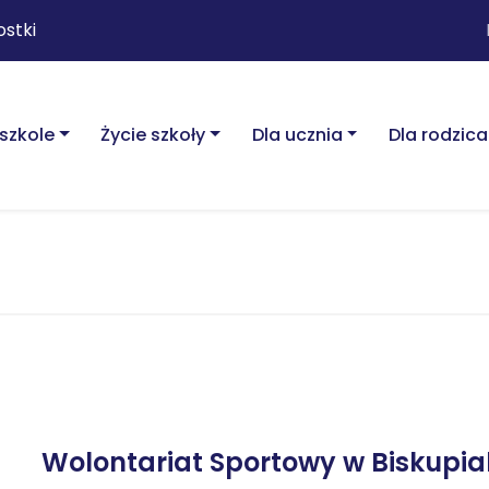
ostki
szkole
Życie szkoły
Dla ucznia
Dla rodzica
Wolontariat Sportowy w Biskupi