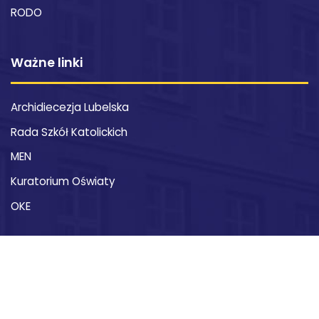
RODO
Ważne linki
Archidiecezja Lubelska
Rada Szkół Katolickich
MEN
Kuratorium Oświaty
OKE
Kontakt
XXI Liceum Ogólnokształcące im. św. Stanisława
Kostki