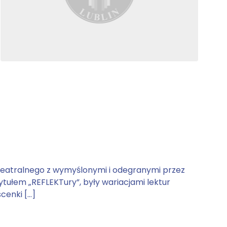
a teatralnego z wymyślonymi i odegranymi przez
ytułem „REFLEKTury”, były wariacjami lektur
cenki […]