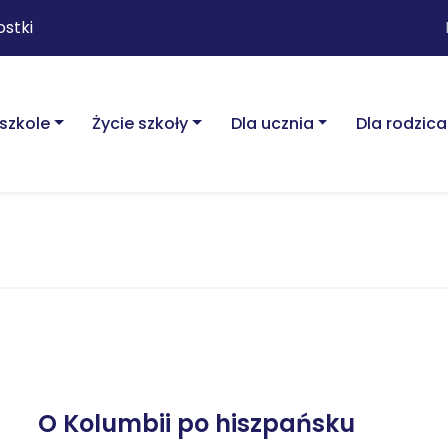
ostki
szkole
Życie szkoły
Dla ucznia
Dla rodzica
O Kolumbii po hiszpańsku