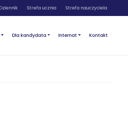
Dziennik
Strefa ucznia
Strefa nauczyciela
Dla kandydata
Internat
Kontakt