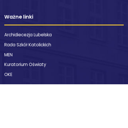
Ważne linki
Archidiecezja Lubelska
Rada Szkół Katolickich
MEN
Kuratorium Oświaty
OKE
Kontakt
XXI Liceum Ogólnokształcące im. św. Stanisława
Kostki