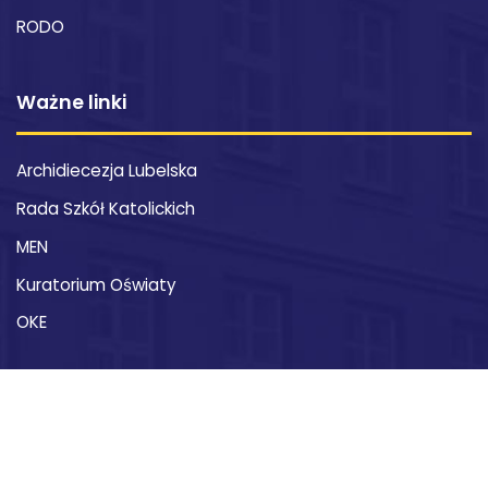
RODO
Ważne linki
Archidiecezja Lubelska
Rada Szkół Katolickich
MEN
Kuratorium Oświaty
OKE
Kontakt
XXI Liceum Ogólnokształcące im. św. Stanisława