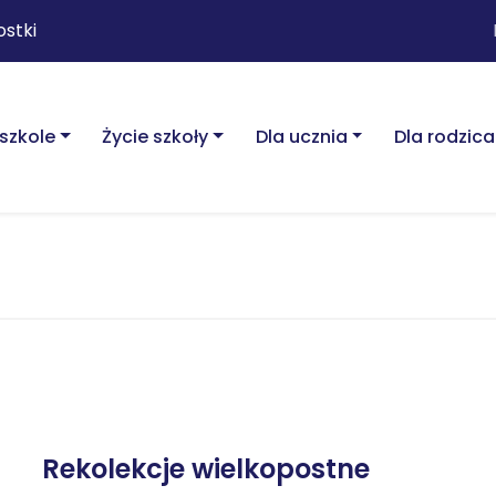
ostki
szkole
Życie szkoły
Dla ucznia
Dla rodzica
Rekolekcje wielkopostne