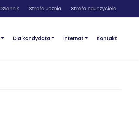
Dziennik
Strefa ucznia
Strefa nauczyciela
Dla kandydata
Internat
Kontakt