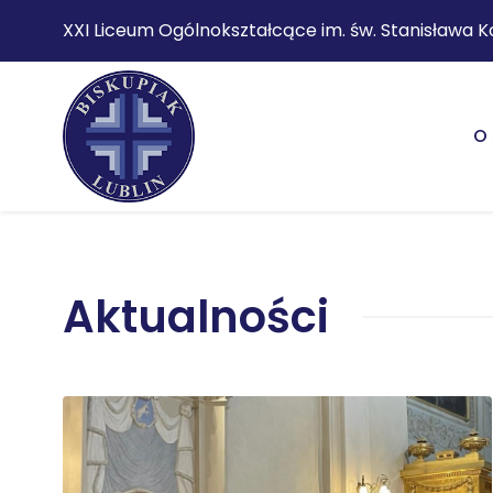
XXI Liceum Ogólnokształcące im. św. Stanisława K
O 
Aktualności