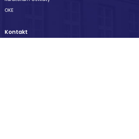
OKE
Kontakt
XXI Liceum Ogólnokształcące im. św. Stanisława
Kostki
ul. Ks. Michała Słowikowskiego 6
20-124 Lublin
skr. poczt. 221
Biskupiak Lublin © 2019